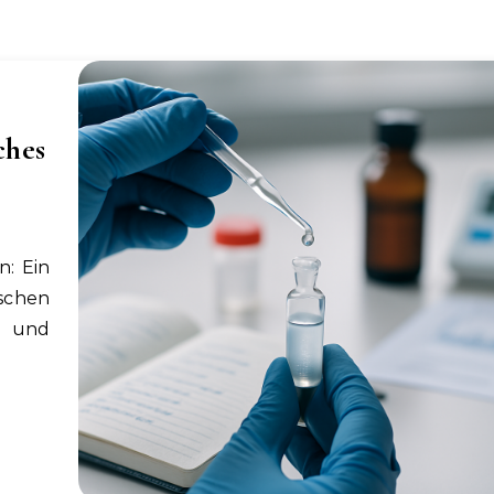
ches
schen
n und