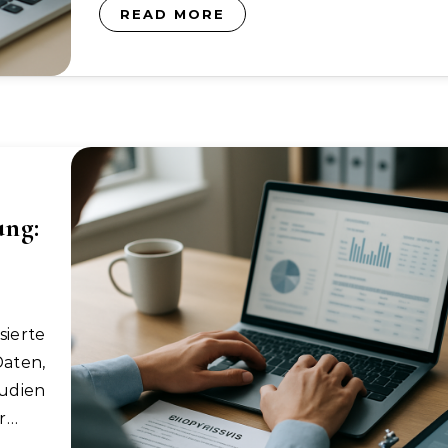
READ MORE
ung:
aten,
udien
er…