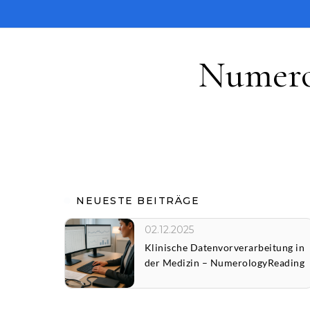
Skip to content
Numero
NEUESTE BEITRÄGE
02.12.2025
Klinische Datenvorverarbeitung in
g
der Medizin – NumerologyReading