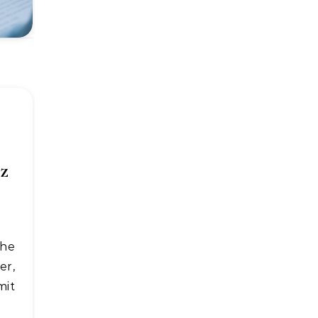
z
er,
mit