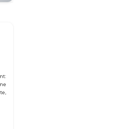
ine
te,