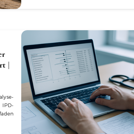
er
t |
 IPD-
tfaden