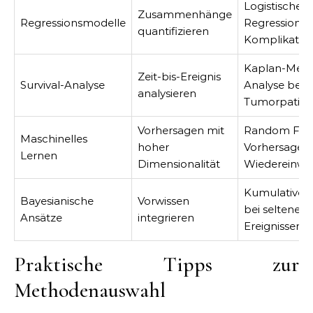
Logistische
Zusammenhänge
Regressionsmodelle
Regression f
quantifizieren
Komplikation
Kaplan-Meie
Zeit-bis-Ereignis
Survival-Analyse
Analyse bei
analysieren
Tumorpatien
Vorhersagen mit
Random Fore
Maschinelles
hoher
Vorhersage 
Lernen
Dimensionalität
Wiedereinwe
Kumulatives
Bayesianische
Vorwissen
bei seltenen
Ansätze
integrieren
Ereignissen
Praktische Tipps zur
Methodenauswahl